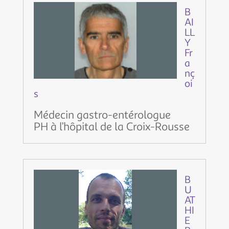
B
AI
LL
Y
Fr
a
nç
oi
s
Médecin gastro-entérologue
PH à l’hôpital de la Croix-Rousse
B
U
AT
HI
E