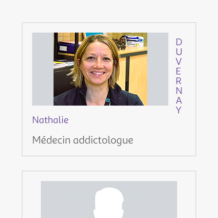
D
U
V
E
R
N
A
Y
Nathalie
Médecin addictologue